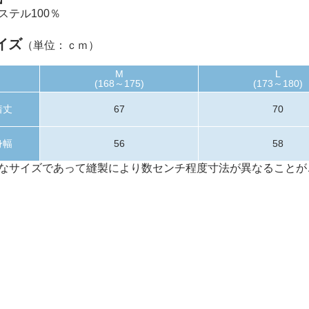
ステル100％
イズ
（単位：ｃｍ）
M
L
(168～175)
(173～180)
着丈
67
70
身幅
56
58
なサイズであって縫製により数センチ程度寸法が異なることが