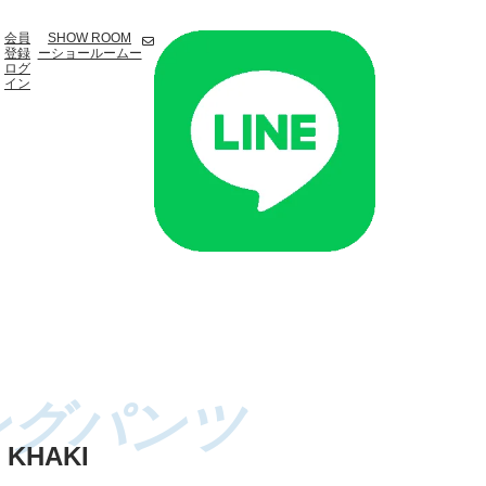
会員
SHOW ROOM
登録
ーショールームー
ログ
イン
 KHAKI