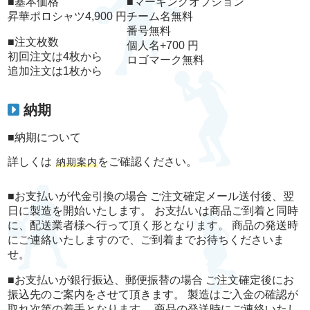
■基本価格
■マーキングオプション
昇華ポロシャツ
4,900 円
チーム名
無料
番号
無料
■注文枚数
個人名
+700 円
初回注文は4枚から
ロゴマーク
無料
追加注文は1枚から
納期
■納期について
詳しくは
をご確認ください。
納期案内
■お支払いが代金引換の場合 ご注文確定メール送付後、翌
日に製造を開始いたします。 お支払いは商品ご到着と同時
に、配送業者様へ行って頂く形となります。 商品の発送時
にご連絡いたしますので、ご到着までお待ちくださいま
せ。
■お支払いが銀行振込、郵便振替の場合 ご注文確定後にお
振込先のご案内をさせて頂きます。 製造はご入金の確認が
取れ次第の着手となります。 商品の発送時にご連絡いたし