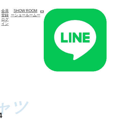
会員
SHOW ROOM
登録
ーショールームー
ログ
イン
4