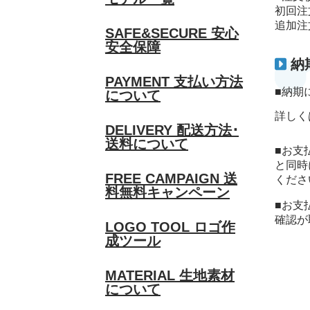
初回注
追加注
SAFE&SECURE
安心
安全保障
納
PAYMENT
支払い方法
■納期
について
詳しく
DELIVERY
配送方法･
送料について
■お支
と同時
FREE CAMPAIGN
送
くださ
料無料キャンペーン
■お支
確認が
LOGO TOOL
ロゴ作
成ツール
MATERIAL
生地素材
について