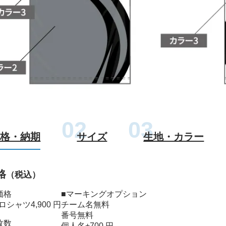
価格・納期
サイズ
生地・カラー
格
（税込）
価格
■マーキングオプション
ロシャツ
4,900 円
チーム名
無料
番号
無料
枚数
個人名
+700 円