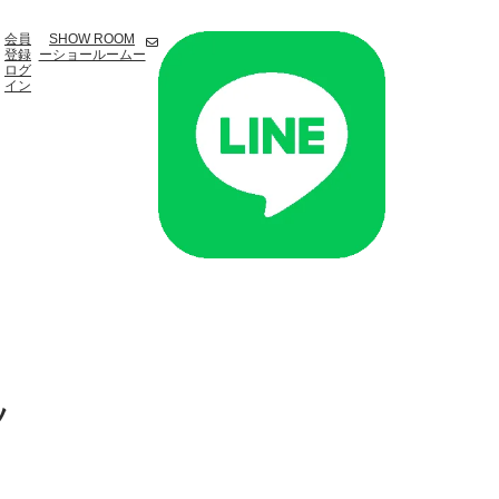
会員
SHOW ROOM
登録
ーショールームー
ログ
イン
ツ