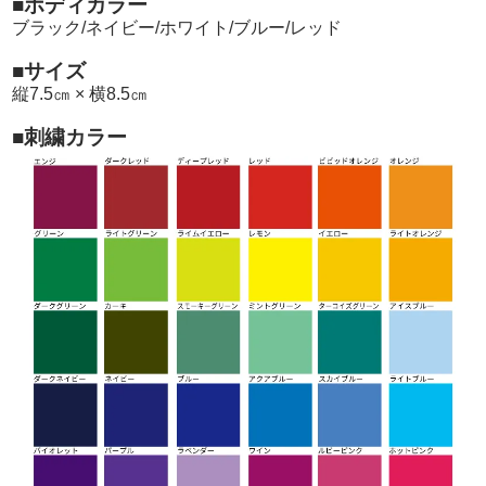
■ボディカラー
ブラック/ネイビー/ホワイト/ブルー/レッド
■サイズ
縦7.5㎝ × 横8.5㎝
■刺繍カラー