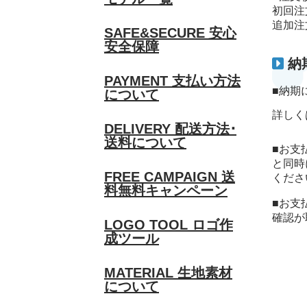
初回注
追加注
SAFE&SECURE
安心
安全保障
納
PAYMENT
支払い方法
■納期
について
詳しく
DELIVERY
配送方法･
送料について
■お支
と同時
FREE CAMPAIGN
送
くださ
料無料キャンペーン
■お支
確認が
LOGO TOOL
ロゴ作
成ツール
MATERIAL
生地素材
について