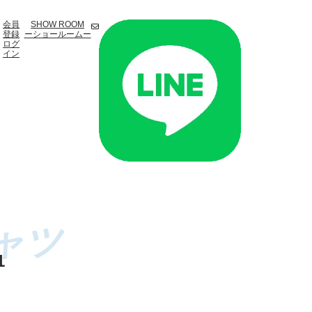
会員
SHOW ROOM
登録
ーショールームー
ログ
イン
1