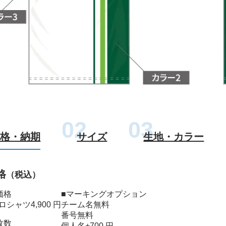
価格・納期
サイズ
生地・カラー
格
（税込）
価格
■マーキングオプション
ロシャツ
4,900 円
チーム名
無料
番号
無料
枚数
個人名
+700 円