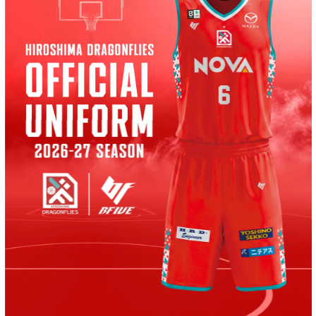
2026.08.24
(
火
)まで
B.LEAGUE
ファイティングイーグルス名古屋
保岡龍斗 選手