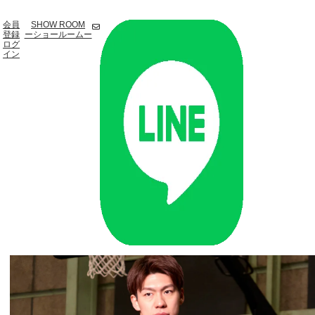
会員
SHOW ROOM
登録
ーショールームー
ログ
イン