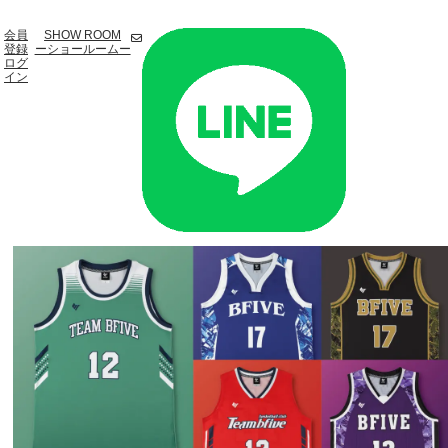
会員
SHOW ROOM
登録
ーショールームー
ログ
イン